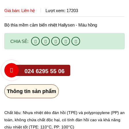
CHÍNH SÁCH
Ti ngậm
Giá bán: Liên hệ
Lượt xem: 17203
Tin tức Hallysen
Chính sách mua hàng
LIÊN HỆ
Núm bình sữa
Bộ thìa mềm cảm biến nhiệt Hallysen - Màu hồng
Chính sách đổi trả
Gặm nướu
CHIA SẺ:
Bàn chải
Bấm móng tay
024 6295 55 06
Dụng cụ ăn dặm
Thông tin sản phẩm
Chất liệu: Nhựa nhiệt dẻo đàn hồi (TPE) và polypropylene (PP) an
toàn, không chứa chất độc hại, có tính đàn hồi cao và khả năng
chịu nhiệt tốt (TPE: 110°C, PP: 100°C)