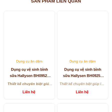
SẢN PHẨM LIÊN QUAN
Dụng cụ ăn dặm
Dụng cụ ăn dặm
Dụng cụ vệ sinh bình
Dụng cụ vệ sinh bình
sữa Hallysen BH0952 -
sữa Hallysen BH0925 -
Màu xanh
Màu cam
Thiết kế chuyên biệt giúp
Thiết kế chuyên biệt giúp làm
làm sạch hiệu quả bình
sạch hiệu quả bình sữa và
Liên hệ
Liên hệ
Đầu cọ bọt biển mềm mại,
Đầu cọ bọt biển mềm mại,
sữa và núm ti, kể cả các
núm ti, kể cả các góc sâu
tạo bọt nhanh, không gây
tạo bọt nhanh, không gây
góc sâu khó tiếp cận.
khó tiếp cận.
Tay cầm chống trượt, có
Tay cầm chống trượt, có
trầy xước bề mặt.
trầy xước bề mặt.
vòng treo tiện lợi, dễ bảo
vòng treo tiện lợi, dễ bảo