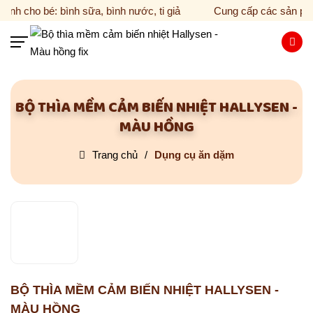
h cho bé: bình sữa, bình nước, ti giả
Cung cấp các sản phẩm
BỘ THÌA MỀM CẢM BIẾN NHIỆT HALLYSEN -
MÀU HỒNG
Hotline 024 6295 55 06
Trang chủ
Dụng cụ ăn dặm
TRANG CHỦ
VỀ HALLYSEN
SẢN PHẨM
Bình sữa
TIN TỨC
BỘ THÌA MỀM CẢM BIẾN NHIỆT HALLYSEN -
Bình tập uống
MÀU HỒNG
Mẹo chăm sóc cho bé yêu