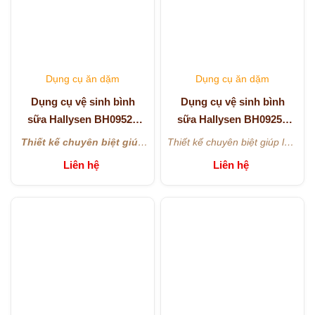
Dụng cụ ăn dặm
Dụng cụ ăn dặm
Dụng cụ vệ sinh bình
Dụng cụ vệ sinh bình
sữa Hallysen BH0952 -
sữa Hallysen BH0925 -
Màu xanh
Màu cam
Thiết kế chuyên biệt giúp
Thiết kế chuyên biệt giúp làm
làm sạch hiệu quả bình
sạch hiệu quả bình sữa và
Liên hệ
Liên hệ
Đầu cọ bọt biển mềm mại,
Đầu cọ bọt biển mềm mại,
sữa và núm ti, kể cả các
núm ti, kể cả các góc sâu
tạo bọt nhanh, không gây
tạo bọt nhanh, không gây
góc sâu khó tiếp cận.
khó tiếp cận.
Tay cầm chống trượt, có
Tay cầm chống trượt, có
trầy xước bề mặt.
trầy xước bề mặt.
vòng treo tiện lợi, dễ bảo
vòng treo tiện lợi, dễ bảo
quản và làm khô sau khi
quản và làm khô sau khi sử
sử dụng.
dụng.