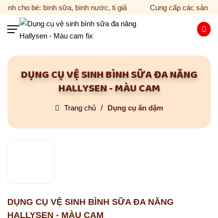
nh cho bé: bình sữa, bình nước, ti giả
Cung cấp các sản phẩm
DỤNG CỤ VỆ SINH BÌNH SỮA ĐA NĂNG
HALLYSEN - MÀU CAM
Hotline 024 6295 55 06
Trang chủ
Dụng cụ ăn dặm
TRANG CHỦ
VỀ HALLYSEN
SẢN PHẨM
Bình sữa
TIN TỨC
DỤNG CỤ VỆ SINH BÌNH SỮA ĐA NĂNG
Bình tập uống
HALLYSEN - MÀU CAM
Mẹo chăm sóc cho bé yêu