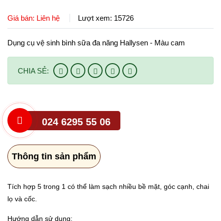
CHÍNH SÁCH
Ti ngậm
Giá bán: Liên hệ
Lượt xem: 15726
Tin tức Hallysen
Chính sách mua hàng
LIÊN HỆ
Núm bình sữa
Dụng cụ vệ sinh bình sữa đa năng Hallysen - Màu cam
Chính sách đổi trả
Gặm nướu
CHIA SẺ:
Bàn chải
Bấm móng tay
024 6295 55 06
Dụng cụ ăn dặm
Thông tin sản phẩm
Tích hợp 5 trong 1 có thể làm sạch nhiều bề mặt, góc cạnh, chai
lọ và cốc.
Hướng dẫn sử dụng: