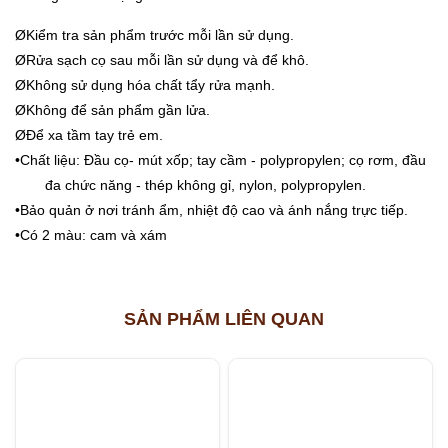
ØKiểm tra sản phẩm trước mỗi lần sử dụng.
ØRửa sạch cọ sau mỗi lần sử dụng và để khô.
ØKhông sử dụng hóa chất tẩy rửa mạnh.
ØKhông để sản phẩm gần lửa.
ØĐể xa tầm tay trẻ em.
•Chất liệu: Đầu cọ- mút xốp; tay cầm - polypropylen; cọ rơm, đầu
đa chức năng - thép không gỉ, nylon, polypropylen.
•Bảo quản ở nơi tránh ẩm, nhiệt độ cao và ánh nắng trực tiếp.
•Có 2 màu: cam và xám
SẢN PHẨM LIÊN QUAN