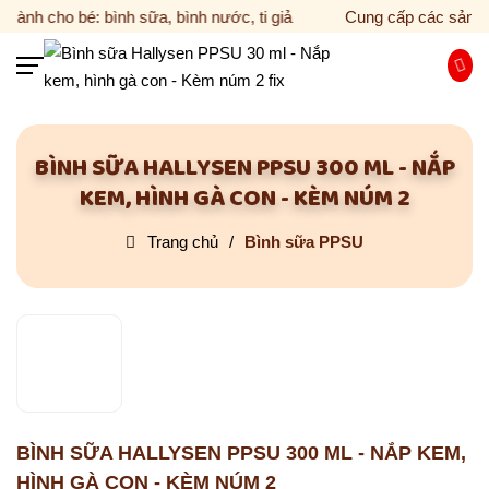
ành cho bé: bình sữa, bình nước, ti giả
Cung cấp các sản phẩ
BÌNH SỮA HALLYSEN PPSU 300 ML - NẮP
KEM, HÌNH GÀ CON - KÈM NÚM 2
Hotline 024 6295 55 06
Trang chủ
Bình sữa PPSU
TRANG CHỦ
VỀ HALLYSEN
SẢN PHẨM
Bình sữa
TIN TỨC
BÌNH SỮA HALLYSEN PPSU 300 ML - NẮP KEM,
Bình tập uống
HÌNH GÀ CON - KÈM NÚM 2
Mẹo chăm sóc cho bé yêu