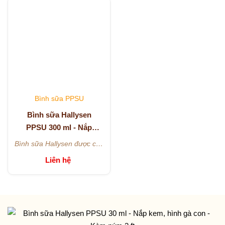
mẹ và bú bình. Bình sữa có
mẹ và bú bình. Bình sữa có
công dụng chống đau bụng,
công dụng chống đau bụng,
đầy hơi với hệ thống van
đầy hơi với hệ thống van
thông khí thông minh, giảm
thông khí thông minh, giảm
lượng không khí nuốt vào khi
lượng không khí nuốt vào khi
bé bú sữa.
bé bú sữa.
Bình sữa PPSU
Bình sữa Hallysen
PPSU 300 ml - Nắp
hồng, hình cá voi - Kèm
Bình sữa Hallysen được chế
núm 2
tạo để đặc biệt hỗ trợ các mẹ
Liên hệ
đang cho con bú có thể
chuyển đổi liền mạch giữa bú
mẹ và bú bình. Bình sữa có
công dụng chống đau bụng,
đầy hơi với hệ thống van