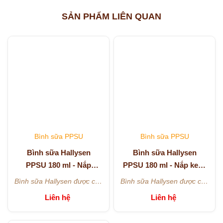
SẢN PHẨM LIÊN QUAN
Bình sữa PPSU
Bình sữa PPSU
Bình sữa Hallysen
Bình sữa Hallysen
PPSU 180 ml - Nắp
PPSU 180 ml - Nắp kem,
hồng, hình bạch tuộc -
Gấu trúc - Kèm núm 0
Bình sữa Hallysen được chế
Bình sữa Hallysen được chế
Kèm núm 0
tạo để đặc biệt hỗ trợ các mẹ
tạo để đặc biệt hỗ trợ các mẹ
Liên hệ
Liên hệ
đang cho con bú có thể
đang cho con bú có thể
chuyển đổi liền mạch giữa bú
chuyển đổi liền mạch giữa bú