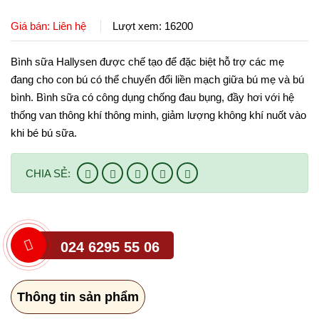
CHÍNH SÁCH
Ti ngậm
Giá bán: Liên hệ
Lượt xem: 16200
Tin tức Hallysen
Chính sách mua hàng
LIÊN HỆ
Núm bình sữa
Bình sữa Hallysen được chế tạo để đặc biệt hỗ trợ các mẹ
Chính sách đổi trả
đang cho con bú có thể chuyển đổi liền mạch giữa bú mẹ và bú
Gặm nướu
bình. Bình sữa có công dụng chống đau bụng, đầy hơi với hệ
thống van thông khí thông minh, giảm lượng không khí nuốt vào
Bàn chải
khi bé bú sữa.
Bấm móng tay
CHIA SẺ:
Dụng cụ ăn dặm
024 6295 55 06
Thông tin sản phẩm