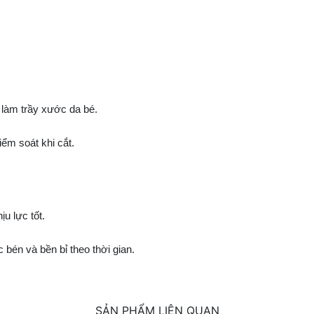
 làm trầy xước da bé.
ểm soát khi cắt.
u lực tốt.
bén và bền bỉ theo thời gian.
SẢN PHẨM LIÊN QUAN