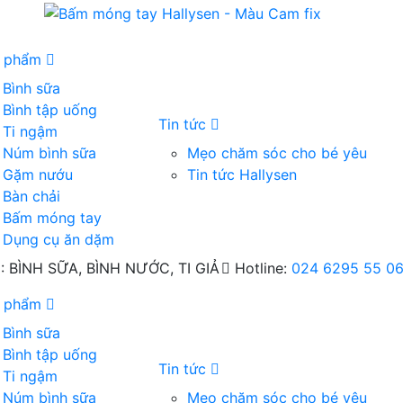
n phẩm
Bình sữa
Bình tập uống
Tin tức
Ti ngậm
Núm bình sữa
Mẹo chăm sóc cho bé yêu
Gặm nướu
Tin tức Hallysen
Bàn chải
Bấm móng tay
Dụng cụ ăn dặm
BÌNH SỮA, BÌNH NƯỚC, TI GIẢ
Hotline:
024 6295 55 0
n phẩm
Bình sữa
Bình tập uống
Tin tức
Ti ngậm
Núm bình sữa
Mẹo chăm sóc cho bé yêu