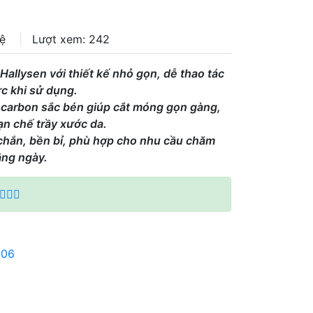
hệ
Lượt xem: 242
allysen với thiết kế nhỏ gọn, dễ thao tác
ực khi sử dụng.
 carbon sắc bén giúp cắt móng gọn gàng,
ạn chế trầy xước da.
chắn, bền bỉ, phù hợp cho nhu cầu chăm
ằng ngày.
 06