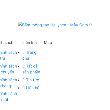
nh sách
Liên kết
Map
ính sách
Trang
trả
chủ
ính sách
Tất cả
 chuyển
sản phẩm
ính sách
Tin tức
 hàng
Liên hệ
ính sách
 mật