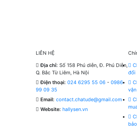
LIÊN HỆ
Chí
Địa chỉ:
Số 158 Phú diễn, Đ. Phú Diễn,
Ch
Q. Bắc Từ Liêm, Hà Nội
đổi 
Điện thoại:
024 6295 55 06
-
0986
Ch
99 09 35
vận
Email:
contact.chatude@gmail.com
Ch
mua
Website:
hallysen.vn
Ch
bảo